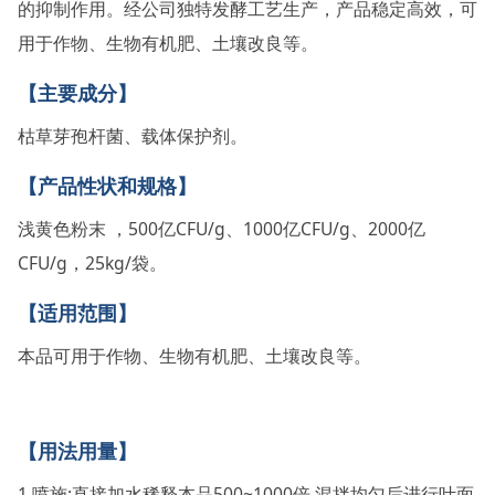
的抑制作用。经公司独特发酵工艺生产，产品稳定高效，可
用于作物、生物有机肥、土壤改良等。
【主要成分】
枯草芽孢杆菌、载体保护剂。
【产品性状和规格】
500
CFU/g、1000亿CFU/g、2000亿
浅黄色粉末
，
亿
CFU/g
25kg/
，
袋。
【适用范围】
本品可用于作物、生物有机肥、土壤改良等。
【用法用量】
1.
:
500~1000
,
喷施
直接加水稀释本品
倍
混拌均匀后进行叶面