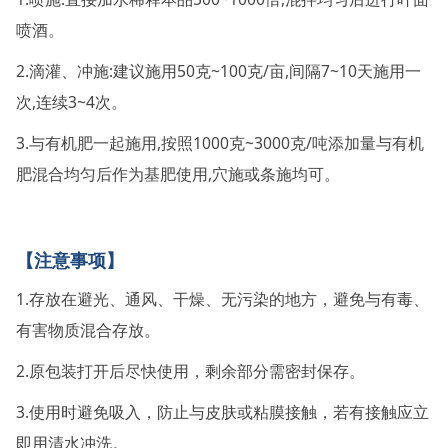
喷酒。
2.
:
50
~100
/
,
7~10
滴灌、冲施
建议施用
克
克
亩
间隔
天施用一
,
3~4
次
连续
次。
3.
,
1000
~3000
/
与有机肥一起施用
按照
克
克
吨添加量与有机
,
肥混合均匀后作为基肥使用
穴施或条施均可。
【注意事项】
1.
存放在避光、通风、干燥、无污染的地方，避免与有毒、
有害物质混合存放。
2.
原包装打开后尽快使用，剩余部分需密封保存。
3.
使用时避免吸入，防止与皮肤或粘膜接触，若有接触应立
即用清水冲洗。