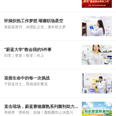
怀揣炽热工作梦想 璀璨职场星空
倚蔚蓝星河，沐团队之光，逐科研之梦
“蔚蓝大学”教会我的5件事
归零｜更新｜蜕变｜向上
迎接生命中的每一次挑战
于蔚蓝沃土，育就成长繁花
直击现场，蔚蓝赛德腐熟系列菌剂助力养殖新变革
养殖界「黑科技」实锤！腐熟菌剂上演粪污