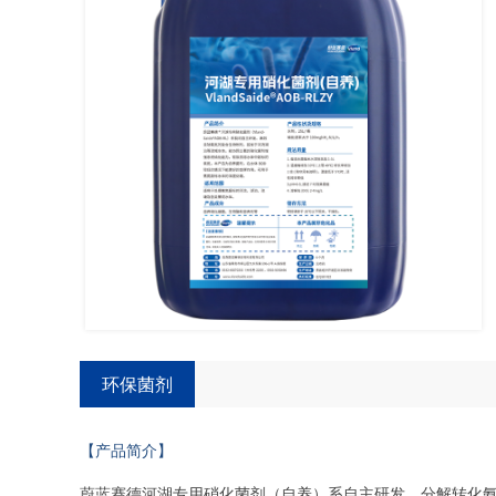
环保菌剂
【产品简介】
蔚蓝赛德河湖专用硝化菌剂（自养）系自主研发、分解转化