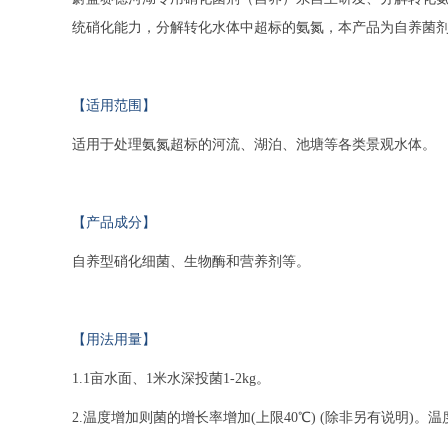
统硝化能力，分解转化水体中超标的氨氮，本产品为自养菌剂
【适用范围】
适用于处理氨氮超标的河流、湖泊、池塘等各类景观水体。
【产品成分】
自养型硝化细菌、生物酶和营养剂等。
【用法用量】
1.1亩水面、1米水深投菌1-2kg。
2.温度增加则菌的增长率增加(上限40℃) (除非另有说明)。