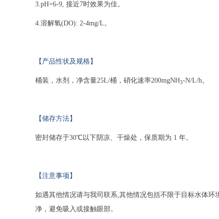
3.pH=6-9, 接近7时效果为佳。
4.溶解氧(DO): 2-4mg/L。
【产品性状及规格】
桶装，水剂，净含量25L/桶，硝化速率200mgNH
-N/L/h。
3
【储存方法】
密封储存于30℃以下阴凉、干燥处，保质期为 1 年。
【注意事项】
如遇其他情况请与我司联系,其他情况包括不限于目标水体环
净，避免吸入或接触眼部。