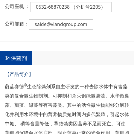
公司座机 ：
0532-68870238 （分机号2205）
公司邮箱：
saide@vlandgroup.com
环保菌剂
【产品简介】
®
蔚蓝赛德
生态除藻剂系自主研发的一种去除水体中有害藻
类的复合微生物制剂。可抑制和杀灭铜绿微囊藻、水华微囊
藻、颤藻、绿藻等有害藻类。其中的活性微生物能够分解转
化并利用水环境中的营养物质短时间内多代繁殖，引起水体
中氮、 磷等含量降低，导致藻类因营养不足而死亡。可使
藻细胞沉降至水体底部，阻止藻类正常的光合作用。藻细胞