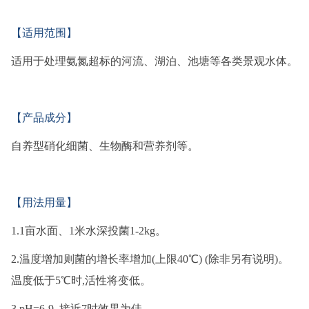
【适用范围】
适用于处理氨氮超标的河流、湖泊、池塘等各类景观水体。
【产品成分】
自养型硝化细菌、生物酶和营养剂等。
【用法用量】
1.1亩水面、1米水深投菌1-2kg。
2.温度增加则菌的增长率增加(上限40℃) (除非另有说明)。
温度低于5℃时,活性将变低。
3.pH=6-9, 接近7时效果为佳。